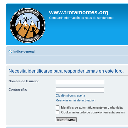
www.trotamontes.org
Compartir información de rutas de senderismo
Índice general
Necesita identificarse para responder temas en este foro.
Nombre de Usuario:
Contraseña:
Olvidé mi contraseña
Reenviar email de activación
Identificarse automáticamente en cada visita
Ocultar mi estado de conexión en esta sesión