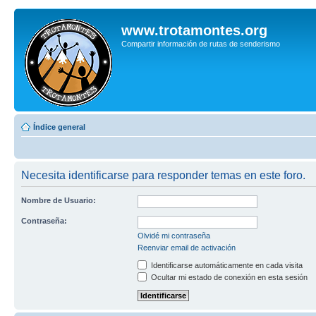
www.trotamontes.org
Compartir información de rutas de senderismo
Índice general
Necesita identificarse para responder temas en este foro.
Nombre de Usuario:
Contraseña:
Olvidé mi contraseña
Reenviar email de activación
Identificarse automáticamente en cada visita
Ocultar mi estado de conexión en esta sesión