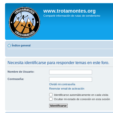
www.trotamontes.org
Compartir información de rutas de senderismo
Índice general
Necesita identificarse para responder temas en este foro.
Nombre de Usuario:
Contraseña:
Olvidé mi contraseña
Reenviar email de activación
Identificarse automáticamente en cada visita
Ocultar mi estado de conexión en esta sesión