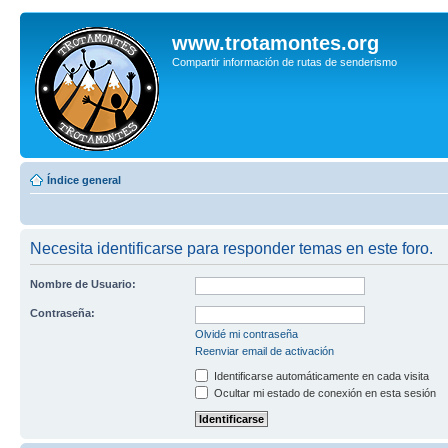
www.trotamontes.org
Compartir información de rutas de senderismo
Índice general
Necesita identificarse para responder temas en este foro.
Nombre de Usuario:
Contraseña:
Olvidé mi contraseña
Reenviar email de activación
Identificarse automáticamente en cada visita
Ocultar mi estado de conexión en esta sesión