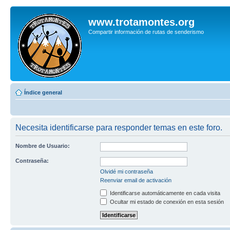
www.trotamontes.org
Compartir información de rutas de senderismo
Índice general
Necesita identificarse para responder temas en este foro.
Nombre de Usuario:
Contraseña:
Olvidé mi contraseña
Reenviar email de activación
Identificarse automáticamente en cada visita
Ocultar mi estado de conexión en esta sesión