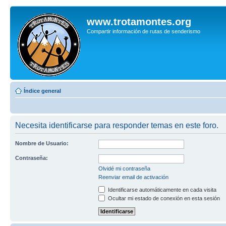
www.trotamontes.org
Compartir información de rutas de senderismo
Índice general
Necesita identificarse para responder temas en este foro.
Nombre de Usuario:
Contraseña:
Olvidé mi contraseña
Reenviar email de activación
Identificarse automáticamente en cada visita
Ocultar mi estado de conexión en esta sesión