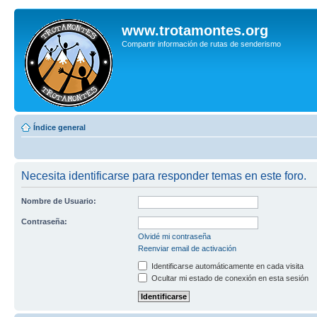
www.trotamontes.org
Compartir información de rutas de senderismo
Índice general
Necesita identificarse para responder temas en este foro.
Nombre de Usuario:
Contraseña:
Olvidé mi contraseña
Reenviar email de activación
Identificarse automáticamente en cada visita
Ocultar mi estado de conexión en esta sesión