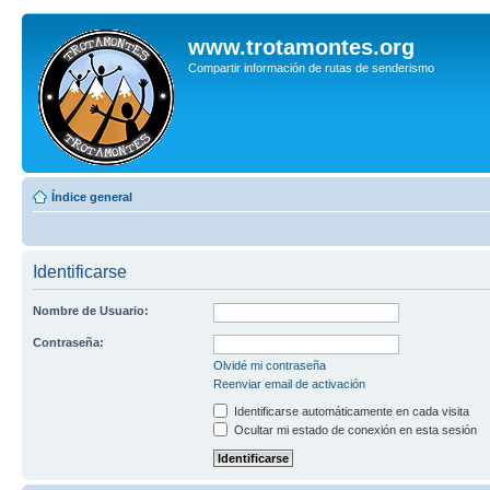
www.trotamontes.org
Compartir información de rutas de senderismo
Índice general
Identificarse
Nombre de Usuario:
Contraseña:
Olvidé mi contraseña
Reenviar email de activación
Identificarse automáticamente en cada visita
Ocultar mi estado de conexión en esta sesión