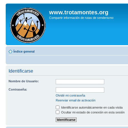
www.trotamontes.org
Compartir información de rutas de senderismo
Índice general
Identificarse
Nombre de Usuario:
Contraseña:
Olvidé mi contraseña
Reenviar email de activación
Identificarse automáticamente en cada visita
Ocultar mi estado de conexión en esta sesión