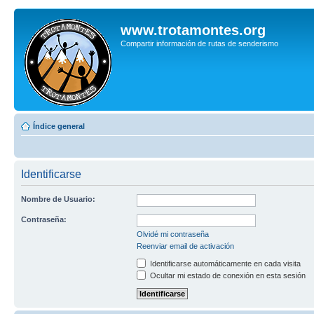
www.trotamontes.org
Compartir información de rutas de senderismo
Índice general
Identificarse
Nombre de Usuario:
Contraseña:
Olvidé mi contraseña
Reenviar email de activación
Identificarse automáticamente en cada visita
Ocultar mi estado de conexión en esta sesión