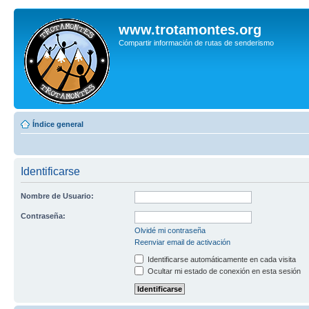
www.trotamontes.org
Compartir información de rutas de senderismo
Índice general
Identificarse
Nombre de Usuario:
Contraseña:
Olvidé mi contraseña
Reenviar email de activación
Identificarse automáticamente en cada visita
Ocultar mi estado de conexión en esta sesión