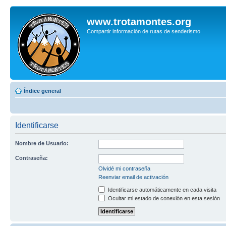
www.trotamontes.org
Compartir información de rutas de senderismo
Índice general
Identificarse
Nombre de Usuario:
Contraseña:
Olvidé mi contraseña
Reenviar email de activación
Identificarse automáticamente en cada visita
Ocultar mi estado de conexión en esta sesión