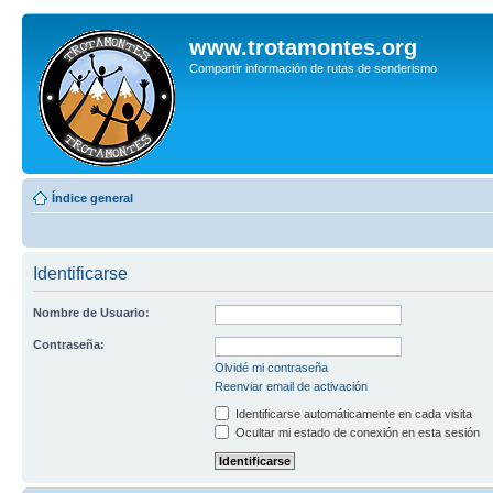
www.trotamontes.org
Compartir información de rutas de senderismo
Índice general
Identificarse
Nombre de Usuario:
Contraseña:
Olvidé mi contraseña
Reenviar email de activación
Identificarse automáticamente en cada visita
Ocultar mi estado de conexión en esta sesión