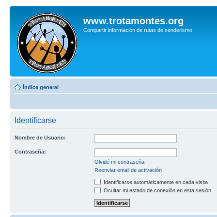
www.trotamontes.org
Compartir información de rutas de senderismo
Índice general
Identificarse
Nombre de Usuario:
Contraseña:
Olvidé mi contraseña
Reenviar email de activación
Identificarse automáticamente en cada visita
Ocultar mi estado de conexión en esta sesión