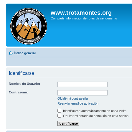
www.trotamontes.org
Compartir información de rutas de senderismo
Índice general
Identificarse
Nombre de Usuario:
Contraseña:
Olvidé mi contraseña
Reenviar email de activación
Identificarse automáticamente en cada visita
Ocultar mi estado de conexión en esta sesión