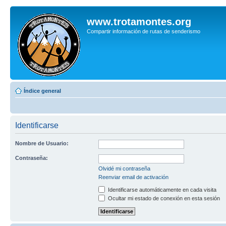
www.trotamontes.org
Compartir información de rutas de senderismo
Índice general
Identificarse
Nombre de Usuario:
Contraseña:
Olvidé mi contraseña
Reenviar email de activación
Identificarse automáticamente en cada visita
Ocultar mi estado de conexión en esta sesión