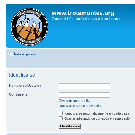
www.trotamontes.org
Compartir información de rutas de senderismo
Índice general
Identificarse
Nombre de Usuario:
Contraseña:
Olvidé mi contraseña
Reenviar email de activación
Identificarse automáticamente en cada visita
Ocultar mi estado de conexión en esta sesión