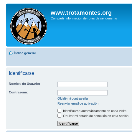
www.trotamontes.org
Compartir información de rutas de senderismo
Índice general
Identificarse
Nombre de Usuario:
Contraseña:
Olvidé mi contraseña
Reenviar email de activación
Identificarse automáticamente en cada visita
Ocultar mi estado de conexión en esta sesión