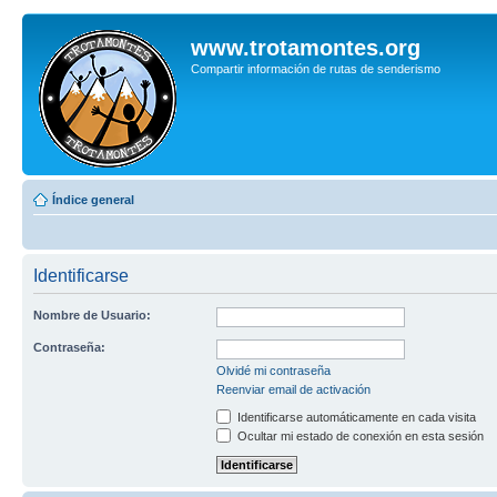
www.trotamontes.org
Compartir información de rutas de senderismo
Índice general
Identificarse
Nombre de Usuario:
Contraseña:
Olvidé mi contraseña
Reenviar email de activación
Identificarse automáticamente en cada visita
Ocultar mi estado de conexión en esta sesión