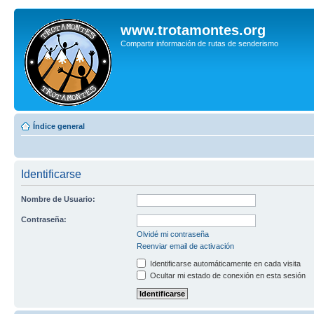
www.trotamontes.org
Compartir información de rutas de senderismo
Índice general
Identificarse
Nombre de Usuario:
Contraseña:
Olvidé mi contraseña
Reenviar email de activación
Identificarse automáticamente en cada visita
Ocultar mi estado de conexión en esta sesión