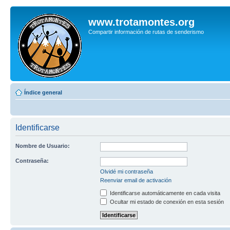
www.trotamontes.org
Compartir información de rutas de senderismo
Índice general
Identificarse
Nombre de Usuario:
Contraseña:
Olvidé mi contraseña
Reenviar email de activación
Identificarse automáticamente en cada visita
Ocultar mi estado de conexión en esta sesión