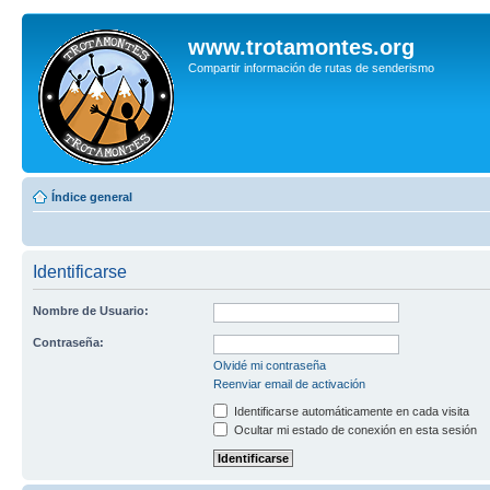
www.trotamontes.org
Compartir información de rutas de senderismo
Índice general
Identificarse
Nombre de Usuario:
Contraseña:
Olvidé mi contraseña
Reenviar email de activación
Identificarse automáticamente en cada visita
Ocultar mi estado de conexión en esta sesión