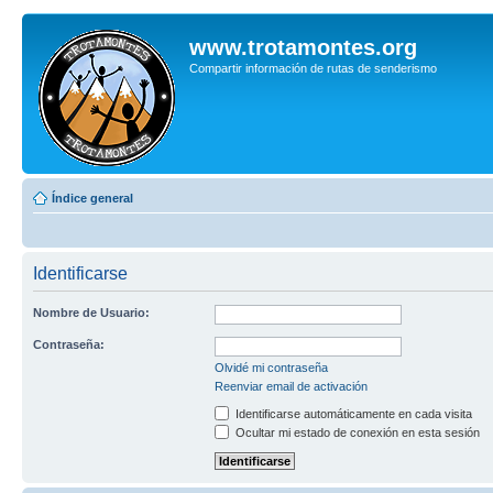
www.trotamontes.org
Compartir información de rutas de senderismo
Índice general
Identificarse
Nombre de Usuario:
Contraseña:
Olvidé mi contraseña
Reenviar email de activación
Identificarse automáticamente en cada visita
Ocultar mi estado de conexión en esta sesión