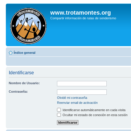
www.trotamontes.org
Compartir información de rutas de senderismo
Índice general
Identificarse
Nombre de Usuario:
Contraseña:
Olvidé mi contraseña
Reenviar email de activación
Identificarse automáticamente en cada visita
Ocultar mi estado de conexión en esta sesión