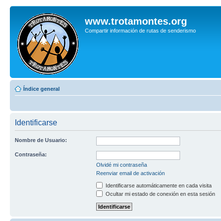
www.trotamontes.org
Compartir información de rutas de senderismo
Índice general
Identificarse
Nombre de Usuario:
Contraseña:
Olvidé mi contraseña
Reenviar email de activación
Identificarse automáticamente en cada visita
Ocultar mi estado de conexión en esta sesión