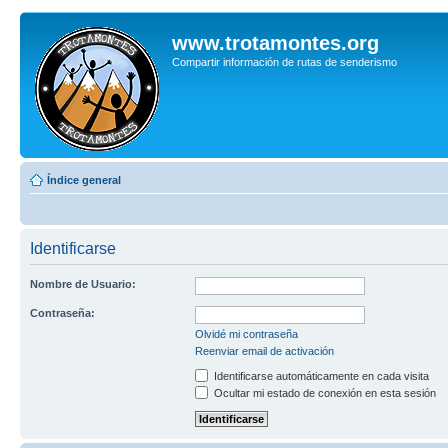
www.trotamontes.org
Compartir información de rutas de senderismo
Índice general
Identificarse
Nombre de Usuario:
Contraseña:
Olvidé mi contraseña
Reenviar email de activación
Identificarse automáticamente en cada visita
Ocultar mi estado de conexión en esta sesión