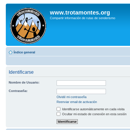
www.trotamontes.org
Compartir información de rutas de senderismo
Índice general
Identificarse
Nombre de Usuario:
Contraseña:
Olvidé mi contraseña
Reenviar email de activación
Identificarse automáticamente en cada visita
Ocultar mi estado de conexión en esta sesión