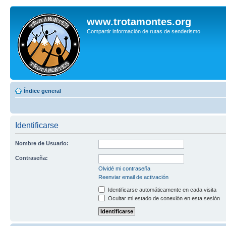
www.trotamontes.org
Compartir información de rutas de senderismo
Índice general
Identificarse
Nombre de Usuario:
Contraseña:
Olvidé mi contraseña
Reenviar email de activación
Identificarse automáticamente en cada visita
Ocultar mi estado de conexión en esta sesión