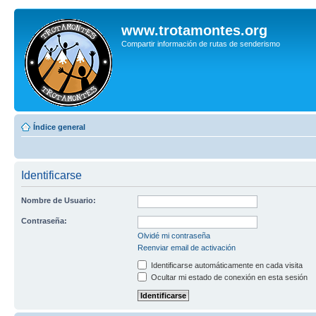
www.trotamontes.org
Compartir información de rutas de senderismo
Índice general
Identificarse
Nombre de Usuario:
Contraseña:
Olvidé mi contraseña
Reenviar email de activación
Identificarse automáticamente en cada visita
Ocultar mi estado de conexión en esta sesión