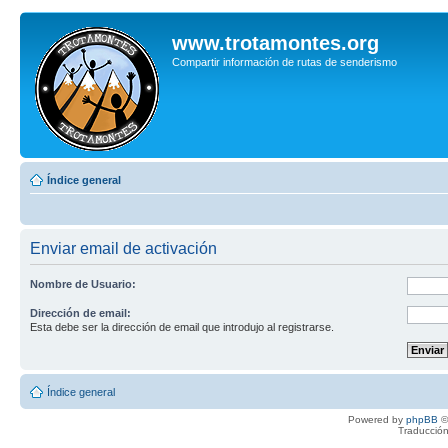
www.trotamontes.org
Compartir información de rutas de senderismo
Índice general
Enviar email de activación
Nombre de Usuario:
Dirección de email:
Esta debe ser la dirección de email que introdujo al registrarse.
Índice general
Powered by
phpBB
©
Traducción