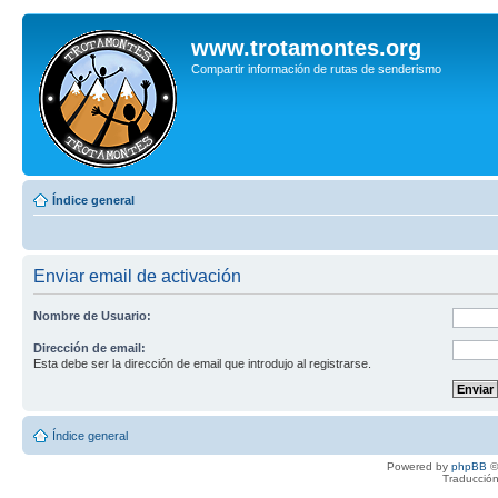
www.trotamontes.org
Compartir información de rutas de senderismo
Índice general
Enviar email de activación
Nombre de Usuario:
Dirección de email:
Esta debe ser la dirección de email que introdujo al registrarse.
Índice general
Powered by
phpBB
©
Traducción