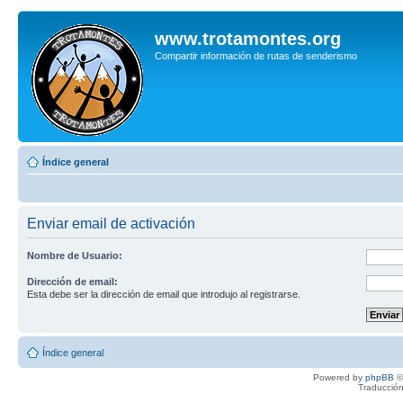
www.trotamontes.org
Compartir información de rutas de senderismo
Índice general
Enviar email de activación
Nombre de Usuario:
Dirección de email:
Esta debe ser la dirección de email que introdujo al registrarse.
Índice general
Powered by
phpBB
©
Traducción