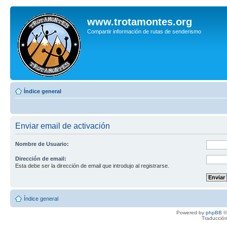
www.trotamontes.org
Compartir información de rutas de senderismo
Índice general
Enviar email de activación
Nombre de Usuario:
Dirección de email:
Esta debe ser la dirección de email que introdujo al registrarse.
Índice general
Powered by
phpBB
©
Traducción