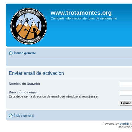
www.trotamontes.org
Compartir información de rutas de senderismo
Índice general
Enviar email de activación
Nombre de Usuario:
Dirección de email:
Esta debe ser la dirección de email que introdujo al registrarse.
Índice general
Powered by
phpBB
©
Traducción