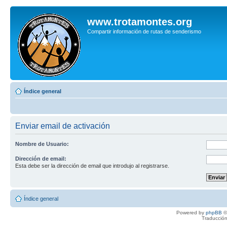
www.trotamontes.org
Compartir información de rutas de senderismo
Índice general
Enviar email de activación
Nombre de Usuario:
Dirección de email:
Esta debe ser la dirección de email que introdujo al registrarse.
Índice general
Powered by
phpBB
©
Traducción