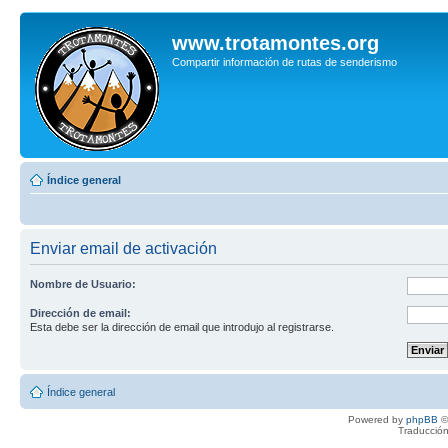
www.trotamontes.org
Compartir información de rutas de senderismo
Índice general
Enviar email de activación
Nombre de Usuario:
Dirección de email:
Esta debe ser la dirección de email que introdujo al registrarse.
Índice general
Powered by
phpBB
©
Traducción