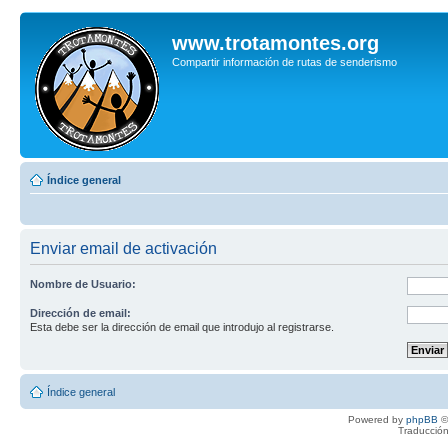
www.trotamontes.org
Compartir información de rutas de senderismo
Índice general
Enviar email de activación
Nombre de Usuario:
Dirección de email:
Esta debe ser la dirección de email que introdujo al registrarse.
Índice general
Powered by
phpBB
©
Traducción