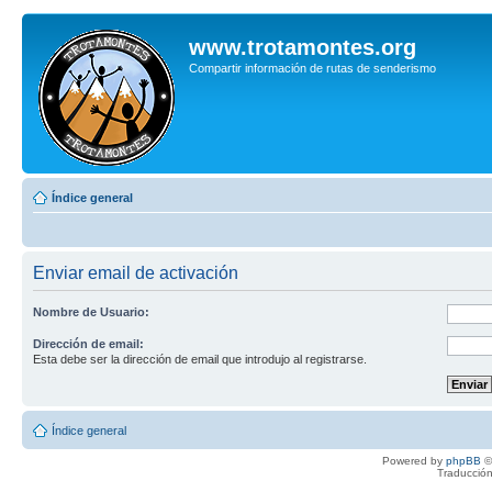
www.trotamontes.org
Compartir información de rutas de senderismo
Índice general
Enviar email de activación
Nombre de Usuario:
Dirección de email:
Esta debe ser la dirección de email que introdujo al registrarse.
Índice general
Powered by
phpBB
©
Traducción