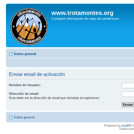
www.trotamontes.org
Compartir información de rutas de senderismo
Índice general
Enviar email de activación
Nombre de Usuario:
Dirección de email:
Esta debe ser la dirección de email que introdujo al registrarse.
Índice general
Powered by
phpBB
©
Traducción