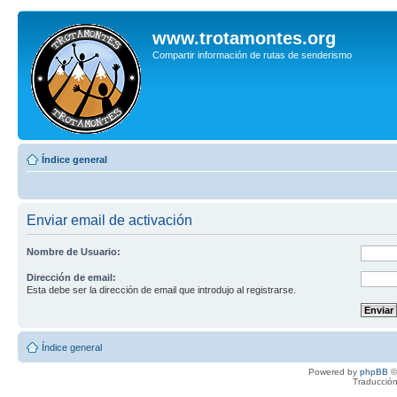
www.trotamontes.org
Compartir información de rutas de senderismo
Índice general
Enviar email de activación
Nombre de Usuario:
Dirección de email:
Esta debe ser la dirección de email que introdujo al registrarse.
Índice general
Powered by
phpBB
©
Traducción