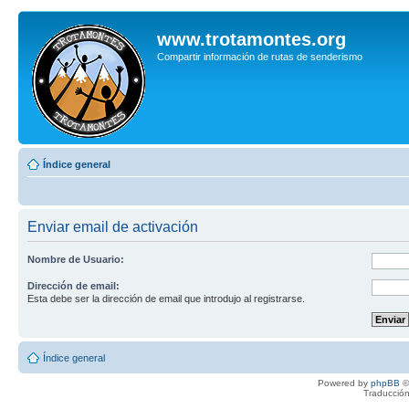
www.trotamontes.org
Compartir información de rutas de senderismo
Índice general
Enviar email de activación
Nombre de Usuario:
Dirección de email:
Esta debe ser la dirección de email que introdujo al registrarse.
Índice general
Powered by
phpBB
©
Traducción