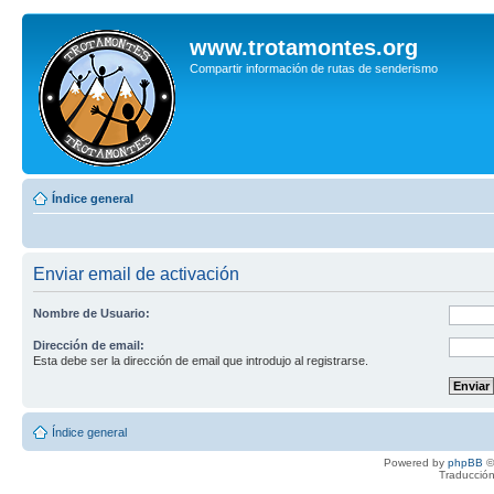
www.trotamontes.org
Compartir información de rutas de senderismo
Índice general
Enviar email de activación
Nombre de Usuario:
Dirección de email:
Esta debe ser la dirección de email que introdujo al registrarse.
Índice general
Powered by
phpBB
©
Traducción