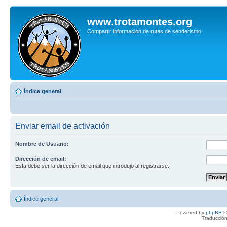
www.trotamontes.org
Compartir información de rutas de senderismo
Índice general
Enviar email de activación
Nombre de Usuario:
Dirección de email:
Esta debe ser la dirección de email que introdujo al registrarse.
Índice general
Powered by
phpBB
©
Traducción