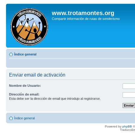
www.trotamontes.org
Compartir información de rutas de senderismo
Índice general
Enviar email de activación
Nombre de Usuario:
Dirección de email:
Esta debe ser la dirección de email que introdujo al registrarse.
Índice general
Powered by
phpBB
©
Traducción