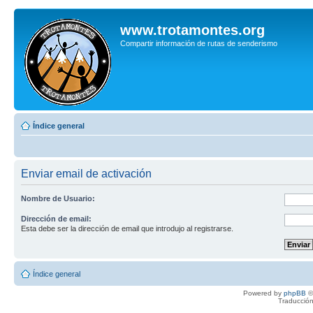
www.trotamontes.org
Compartir información de rutas de senderismo
Índice general
Enviar email de activación
Nombre de Usuario:
Dirección de email:
Esta debe ser la dirección de email que introdujo al registrarse.
Índice general
Powered by
phpBB
©
Traducción