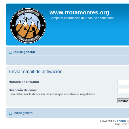
www.trotamontes.org
Compartir información de rutas de senderismo
Índice general
Enviar email de activación
Nombre de Usuario:
Dirección de email:
Esta debe ser la dirección de email que introdujo al registrarse.
Índice general
Powered by
phpBB
©
Traducción