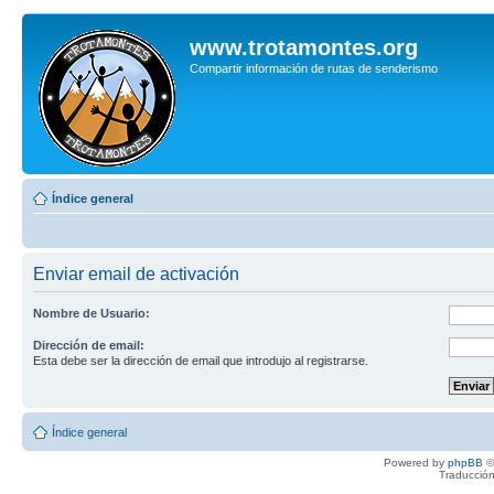
www.trotamontes.org
Compartir información de rutas de senderismo
Índice general
Enviar email de activación
Nombre de Usuario:
Dirección de email:
Esta debe ser la dirección de email que introdujo al registrarse.
Índice general
Powered by
phpBB
©
Traducción