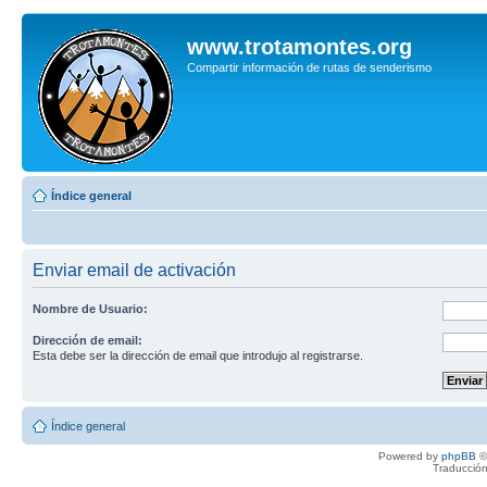
www.trotamontes.org
Compartir información de rutas de senderismo
Índice general
Enviar email de activación
Nombre de Usuario:
Dirección de email:
Esta debe ser la dirección de email que introdujo al registrarse.
Índice general
Powered by
phpBB
©
Traducción