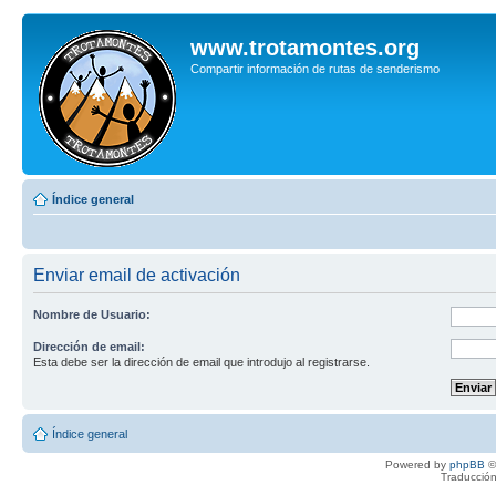
www.trotamontes.org
Compartir información de rutas de senderismo
Índice general
Enviar email de activación
Nombre de Usuario:
Dirección de email:
Esta debe ser la dirección de email que introdujo al registrarse.
Índice general
Powered by
phpBB
©
Traducción