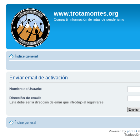
www.trotamontes.org
Compartir información de rutas de senderismo
Índice general
Enviar email de activación
Nombre de Usuario:
Dirección de email:
Esta debe ser la dirección de email que introdujo al registrarse.
Índice general
Powered by
phpBB
©
Traducción